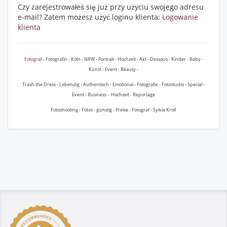
Czy zarejestrowałeś się już przy użyciu swojego adresu
e-mail? Zatem możesz użyć loginu klienta:
Logowanie
klienta
Fotograf
- Fotografin - Köln - NRW - Portrait - Hochzeit - Akt - Dessous - Kinder - Baby -
Kunst - Event - Beauty -
Trash the Dress - Lebendig - Authentisch - Emotional - Fotografie - Fotostudio - Special -
Event - Business - Hochzeit - Reportage
Fotoshooting - Fotos - günstig - Preise - Fotograf - Sylvia Kroll